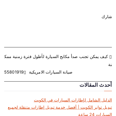
شارك
ت
كيف يمكن تجنب صدأ مكابح السيارة لأطول فترة زمنية ممك
نة
ص
صيانة السيارات الامريكية 55801919
فّ
أحدث المقالات
ح
ا
الدليل الشامل لإطارات السيارات في الكويت
تبديل تواير الكويت | أفضل خدمة تبديل إطارات متنقلة لجميع
ل
السيارات 24 ساعة