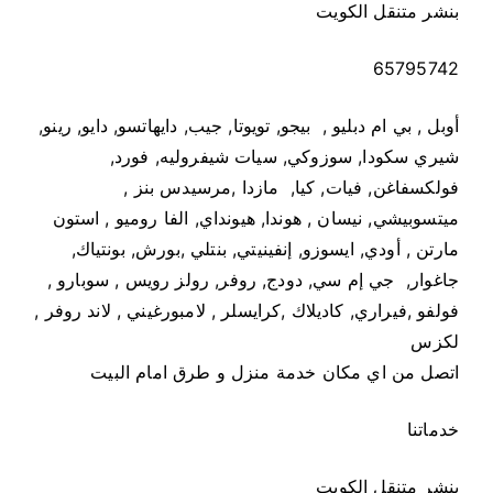
بنشر متنقل الكويت
65795742
أوبل , بي ام دبليو , بيجو, تويوتا, جيب, دايهاتسو, دايو, رينو,
شيري سكودا, سوزوكي, سيات شيفروليه, فورد,
فولكسفاغن, فيات, كيا, مازدا ,مرسيدس بنز ,
ميتسوبيشي, نيسان , هوندا, هيونداي, الفا روميو , استون
مارتن , أودي, ايسوزو, إنفينيتي, بنتلي ,بورش, بونتياك,
جاغوار, جي إم سي, دودج, روفر, رولز رویس , سوبارو ,
فولفو ,فيراري, كاديلاك ,كرايسلر , لامبورغيني , لاند روفر ,
لكزس
اتصل من اي مكان خدمة منزل و طرق امام البيت
خدماتنا
بنشر متنقل الكويت