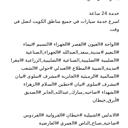
خدمة 24 ساعة
اسرع خدمة سيارات في جميع مناطق الكويت اتصل في
وقت
#الواحة #العيون #القصر #الجهراء #النسيم #تيماء
#النعيم #مدينة_سعد_العبدالله #الجهراء_الصناعية
#الصليبية #الصليبية_الصناعية #الصليبية_الزراعية #امغرا
#مدينة_الصبية #المطلاع #العبدلي #حولي #الشعب
#السالمية #الرميثية #الجابرية #مشرف #سلوى #بيان
#مشرف #سلوى #بيان #حطين #السلام #الزهراء
#الشهداء #ضاحيه_مبارك_عبدالله_الجابر #الصديق
#أبرق_خيطان
#الاندلس #اشبيلية #خيطان #الفروانية #الفردوس
#ضاحية_صباح_الناص #العمري #العارضية