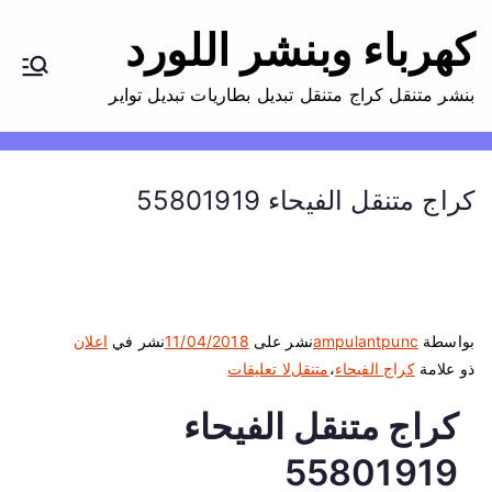
كهرباء وبنشر اللورد
بنشر متنقل كراج متنقل تبديل بطاريات تبديل تواير
كراج متنقل الفيحاء 55801919
بواسطة
ampulantpunc
نشر على
11/04/2018
نشر في
اعلان
ع
ذو علامة
كراج الفيحاء
،
متنقل
لا تعليقات
ل
كراج متنقل الفيحاء
ى
ك
55801919
ر