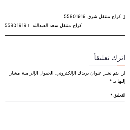
ت
كراج متنقل شرق 55801919
كراج متنقل سعد العبدالله 55801919
ص
فّ
ح
اترك تعليقاً
ا
لن يتم نشر عنوان بريدك الإلكتروني.
الحقول الإلزامية مشار
ل
إليها بـ
*
م
التعليق
*
ق
ا
ل