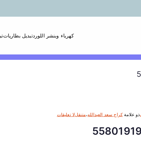
كهرباء وبنشر اللورد
تبديل بطاريات
تب
ع
ذو علامة
كراج سعد العبدالله
،
متنقل
لا تعليقات
ل
ى
ك