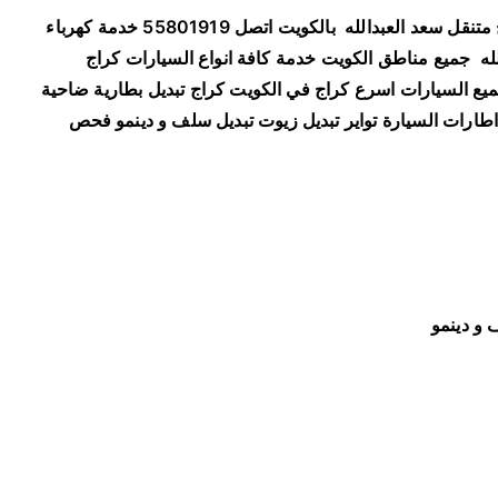
ر
متنقل سعد العبدالله
بالكويت اتصل 55801919 خدمة كهرباء
ا
له
جميع مناطق الكويت خدمة كافة انواع السيارات كراج
ج
ميع السيارات اسرع كراج في الكويت كراج تبديل بطارية ضاحية
م
 اطارات السيارة تواير تبديل زيوت تبديل سلف و دينمو فحص
ت
ن
ق
ل
س
ع
د
ا
 و دينمو
ل
ع
ب
د
ا
ل