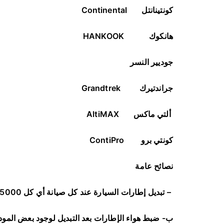
كونتينانتل
Continental
هانكوك
HANKOOK
جوديير النسر
جراندتيرك
Grandtrek
ألتي ماكس
AltiMAX
كونتي برو
ContiPro
نصائح عامة
–
تبديل إطارات السيارة عند كل صيانة أي كل 5000 كم أو كل 10000 كم على حسب نوعية الإطار
ب- ضبط هواء الإطارات بعد التبديل لوجود بعض المودي