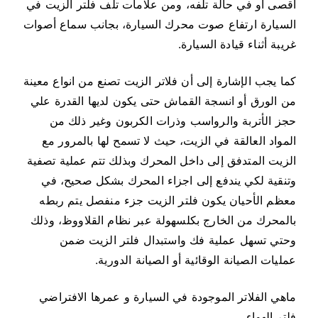
أقصى أو في حالة تلفه، ومن علامات تلف فلتر الزيت في
ف
السيارة ارتفاع صوت محرك السيارة، بجانب سماع أصوات
ت
غريبة أثناء قيادة السيارة.
ر
ا
كما يجب الإشارة إلى أن فلاتر الزيت تصنع من انواع معينة
ض
من الورق أو انسجة القماش حتى يكون لديها القدرة علي
ي
حجز الأتربة والرواسب وذرات الكربون وغير ذلك من
المواد العالقة في الزيت، حيث لا تسمح لها بالمرور مع
الزيت المتدفق إلى داخل المحرك وبذلك تتم عملية تصفية
وتنقية لكي يندفع إلى اجزاء المحرك بشكل صحيح، في
معظم الأحيان يكون فلتر الزيت جزء منفصل يتم ربطه
بالمحرك من الخارج بكلسهولة عبر نظام القلاووظ، وذلك
وحتي تسهل عملية فك واستبدال فلتر الزيت ضمن
عمليات الصيانة الوقائية أو الصيانة الدورية.
ماهي الفلاتر الموجودة في السيارة و عمرها الافتراضي
فلتر الهواء