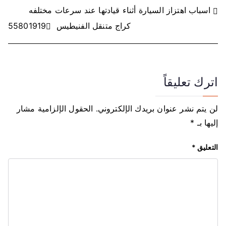
ت
اسباب اهتزاز السيارة أثناء قيادتها عند سرعات مختلفه
كراج متنقل الفنيطيس 55801919
ص
فّ
ح
اترك تعليقاً
ا
لن يتم نشر عنوان بريدك الإلكتروني.
الحقول الإلزامية مشار
ل
إليها بـ
*
م
التعليق
*
ق
ا
ل
ا