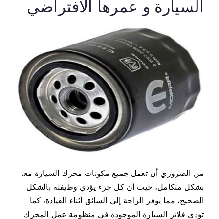
السيارة و عمرها الافتراضي
ا
ه
ي
ا
ل
ف
ل
ا
ت
ر
ا
ل
م
و
من الضروري أن تعمل جميع مكونات محرك السيارة معا
ج
بشكل متكامل، حيث أن كل جزء يؤدي وظيفته بالشكل
و
الصحيح، مما يوفر الراحة إلى السائق أثناء القيادة، كما
د
تؤدي فلاتر السيارة الموجودة في منظومة عمل المحرك
ة