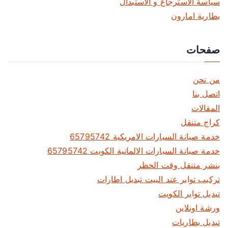
سياسة الاسترجاع و الاستبدال
بطارية امارون
صفحات
من نحن
اتصل بنا
المقالات
كراج متنقل
خدمة صيانة السيارات الامريكية 65795742
خدمة صيانة السيارات الالمانية الكويت 65795742
بنشر متنقل وقت الحظر
تركيب تواير عند البيت تبديل اطارات
تبديل تواير الكويت
ورشة اونلاين
تبديل بطاريات