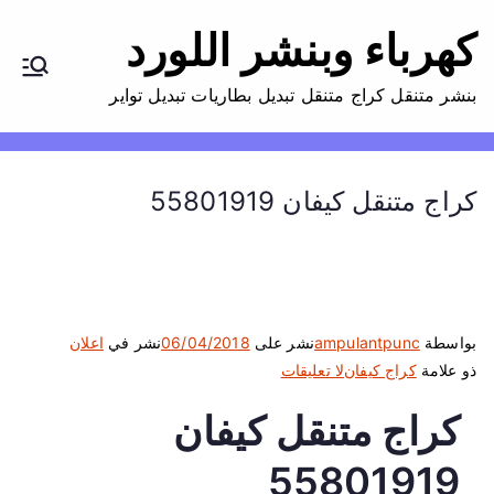
كهرباء وبنشر اللورد
بنشر متنقل كراج متنقل تبديل بطاريات تبديل تواير
كراج متنقل كيفان 55801919
بواسطة
ampulantpunc
نشر على
06/04/2018
نشر في
اعلان
ع
ذو علامة
كراج كيفان
لا تعليقات
ل
كراج متنقل كيفان
ى
ك
55801919
ر