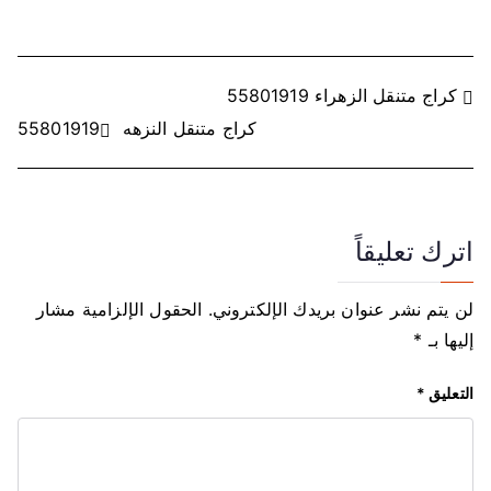
ت
كراج متنقل الزهراء 55801919
كراج متنقل النزهه 55801919
ص
فّ
ح
اترك تعليقاً
ا
لن يتم نشر عنوان بريدك الإلكتروني.
الحقول الإلزامية مشار
ل
إليها بـ
*
م
التعليق
*
ق
ا