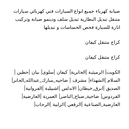
صيانة كهرباء جميع انواع السيارات فني كهربائي سيارات
متنقل تبديل البطارية تبديل سلف ودينمو صيانة وتركيب
انارة للسيارة فحص الحساسات و تبديلها
كراج متنقل كيفان
كراج متنقل كيفان
الكويت| الرميثية |الجابرية| كيفان |سلوى| بيان |حطين |
السلام |الشهداء| مشرف | ضاحيه_مبارك_عبدالله_الجابر|
الصديق |ابرق_خيطان| الاندلس |اشبيلية |الفروانية|
الفردوس| ضاحية_صباح_الناصر| العمرية |العارضية|
العارضية_الصناعية |الرقعي |الرابية |الرحاب|