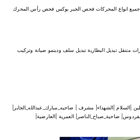
 جميع انواع المحركات فحص الجير بوكس فحص رأس المحرك
رات متنقل تبديل البطارية تبديل سلف ودينمو صيانة وتركيب
حطين |السلام |الشهداء| مشرف | ضاحيه_مبارك_عبدالله_الجابر|
الفردوس| ضاحية_صباح_الناصر| العمرية |العارضية|