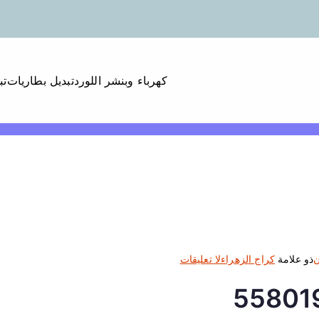
كهرباء وبنشر اللورد
تبديل بطاريات
تب
ع
ن
ذو علامة
كراج الزهراء
لا تعليقات
ل
ى
ك