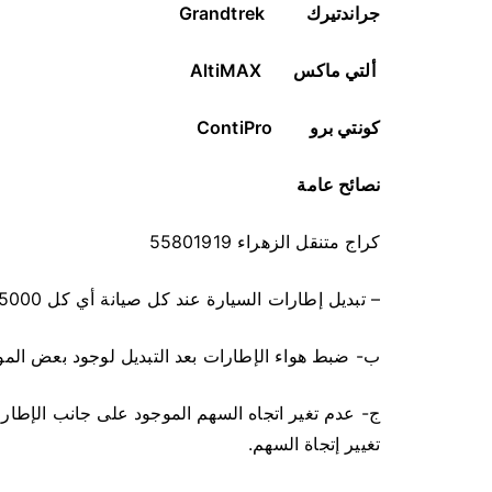
جراندتيرك
Grandtrek
ألتي ماكس
AltiMAX
كونتي برو
ContiPro
نصائح عامة
كراج متنقل الزهراء 55801919
– تبديل إطارات السيارة عند كل صيانة أي كل 5000 كم أو كل 10000 كم على حسب نوعية الإطار .
ب- ضبط هواء الإطارات بعد التبديل لوجود بعض المود
ج- عدم تغير اتجاه السهم الموجود على جانب الإطا
تغيير إتجاة السهم.