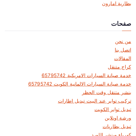
ق
بطارية امارون
ا
صفحات
ل
ا
من نحن
ت
اتصل بنا
المقالات
كراج متنقل
خدمة صيانة السيارات الامريكية 65795742
خدمة صيانة السيارات الالمانية الكويت 65795742
بنشر متنقل وقت الحظر
تركيب تواير عند البيت تبديل اطارات
تبديل تواير الكويت
ورشة اونلاين
تبديل بطاريات
كهرباء وبنشر اللورد