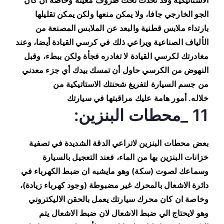
الاستاتيكية وقد تحدث تحت ظروف معينة وخاصة ان كان
الجو الخارجي جافا، ولا يمكن منعها ولكن يمكن تقليلها
بارتداء ملابس قطنية والبعد عن الملابس المصنعة من
الألياف الصناعية ويراعي ذلك في كرسي القيادة أيضا، وعند
مغادرتك لكرسي القيادة لا تغادره فجأة ولكن ببطء، وقبل
النهوض من الكرسي حاول أن تمسك بيدك أي جزء معدني
من جسم السيارة لتفريغ شحنتك الاستاتيكية من
خلاله. أمور هامة عليك مراقبتها في سيارتك
11 _محطات البنزين:
بعض محطات البنزين لاتراعي الدقة الشديدة في تصفية
خزانات البنزين بها من الماء، فعند التعجيل بالسيارة
وسماعك لصوت (سكة) وهو مايشبه ان ضبط الكهرباء في
دائرة الاشعال بالمحرك غير مضبوطة (وجود كهرباء زيادة)،
وخاصة ان كان محرك سيارتك يعمل بالحقن الاليكتروني
وهو لايحتاج الي ضبط الاشعال لان ضبط الاشعال يتم