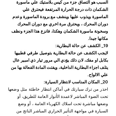
السبب هو التصاق جزء من كيس بلاستيك علي ماسورة
الشكمان ذات درجة الحرارة المرتفعة فيحترق علي
الماسورة ويذوب عليها وينشف مع برودة الماسورة وعدم
دوران المحرك ، ويحترق مرة اخري مع دوران المحرك
وسخونة ماسورة الشكمان وهكذا، فانزع هذا الجزء ونظف
مكانها جيدا.
19_ الكشف عن حالة البطارية:
لايجب الكشف عن حالة البطارية بتوصيل طرفي قطبيها
بكابل او مفك، لان ذلك يؤدي الي مرور تيار ذي امبير عال
يتلف اجزاء البطارية الداخلية، ويفتت المادة الفعالة بها من
علي الالواح.
20_ المكان المناسب لانتظار السيارة:
احذر من ترك سيارتك في أماكن انتظار خاطئة مثل وضعها
تحت الضوء المباشر لاعمدة الأنوار العامة للطريق، أو
وضعها مباشرة تحت اسلاك الكهرباء العامة ، أو وضع
السيارة في مواجهة التأثير الحراري المباشر الناتج من