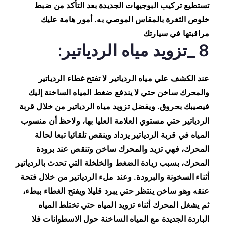
تستطيع تركيب البوجيهات الجديدة بعد التأكد من ضبط
خلوص الثغرة بالمقاس الموصي به. أمور هامة عليك
مراقبتها في سيارتك
8 _تزويد مياه الردياتير:
عند الكشف علي مياه الردياتير لا تفتح غطاء الردياتير
والمحرك ساخن حتي لا يندفع ضغط المياه الساخنة إليك
فيصيبك بحروق. ويفضل تزويد مياه الردياتير من خلال قربة
الردياتير حتي مستوي العلامة العليا بها، ولاحظ أن منسوب
المياه في قربة الردياتير يزداد وينقص تلقائيا تبعا لحالة
المحرك، فهي تزيد والمحرك ساخن وتنقص عند برودة
المحرك، بسبب زيادة الضغط والخلخلة التي تحدث بالردياتير
أثناء السخونة والبرودة. وعند ملء الردياتير من خلال فتحة
عنقه وهو ساخن ينتظر حتي يبرد قليلا ويفتح الغطاء ببطء،
ثم يشغل المحرك أثناء تزويد المياه حتي تختلط المياه
الباردة الجديدة مع المياه الساخنة حول الاسطوانات فلا