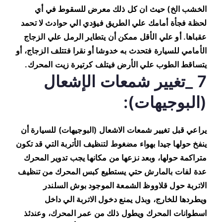
الخشب الخ) حيث ان كل ذلك معرض للسقوط في أي
لحظة فجأة أمامك علي الطريق فيؤدي الي حوادث لا تحمد
عقباها. أو علي الأقل ممكن أن يتطاير الرمل علي الزجاج
الأمامي للسيارة فتحدث به خدوشا أو نقرا فتتلف الزجاج، أو
يتساقط الطوب علي الأرض فيتلف كرتيرة زيت المحرك.
7 _تغيير شمعات الإشعال
(البوجيهات):
يراعي قبل تغيير شمعات الاشعال (البوجيهات) للسيارة أن
ينفخ حولها جيدا بهواء مضغوط لتنظيف الأتربة التي قد تكون
متراكمة حولها، وبعد نزعها من مكانها يجب تدوير المحرك
عدة لفات بالمارش حتي يستطيع كبس المحرك من تنظيف
الاتربة حول قلاووظ الشمعة الموجود بوش السلندر
ويطردها للخارج، وبذل يمنع دخول الاتربة الي داخل
اسطوانات المحرك ويطول ذلك من عمر المحرك، وعندئذ