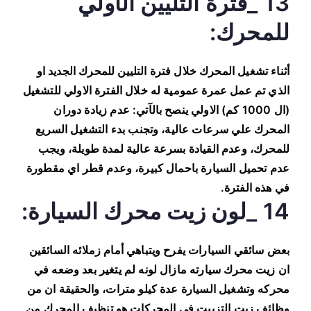
13 _فترة التليين الأولي
للمحرك:
أثناء تشغيل المحرك خلال فترة التليين للمحرك الجديد او
الذي تم عمل عمرة عمومية له خلال الفترة الاولي للتشغيل
(ال 1000 كم) الاولي ينصح بالآتي: عدم زيادة دوران
المحرك علي سرعات عالية، وتجنب بدء التشغيل السريع
للمحرك، وعدم القيادة بسرعة عالية لمدة طويلة، ويجب
عدم تحميل السيارة باحمال كبيرة، وعدم قطر اي مقطورة
في هذه الفترة.
14 _لون زيت محرك السيارة:
بعض سائقي السيارات يفرح ويتباهي أمام زملائه السائقين
ان زيت محرك سيارته مازال لونه لم يتغير بعد وضعه في
محركه وتشغيل السيارة عدة كيلو مترات، والحقيقة ان من
وظائف زيت التزييت في المحركات هو تنظيف المحرك من