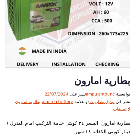
بطارية امارون
بواسطة
ampulantpunc
نشر على
22/07/2024
نشر في
تبديل بطاريات
ذو علامة
amaron battery
،
بطارية امارون
ع
لا تعليقات
ل
بطارية امارون السعر ٣٤ كويتي خدمة التركيب امام المنزل ٦
ى
دينار كويتي الكفالة ١٨ شهر
ب