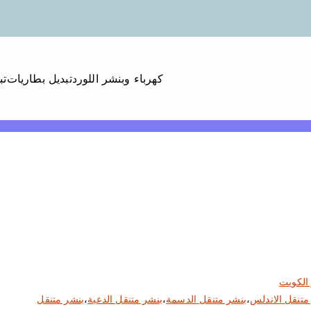
كهرباء وبنشر اللورد
تبديل بطاريات
تب
الكويت
متنقل الاندلس
،
بنشر متنقل الدسمة
،
بنشر متنقل الدعية
،
بنشر متنقل