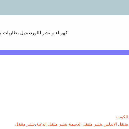
كهرباء وبنشر اللورد
تبديل بطاريات
تب
الكويت
متنقل الاندلس
،
بنشر متنقل الدسمة
،
بنشر متنقل الدعية
،
بنشر متنقل