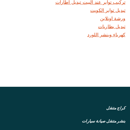
تركيب تواير عند البيت تبديل اطارات
تبديل تواير الكويت
ورشة اونلاين
تبديل بطاريات
كهرباء وبنشر اللورد
كراج متنقل
بنشر متنقل
صيانة سيارات