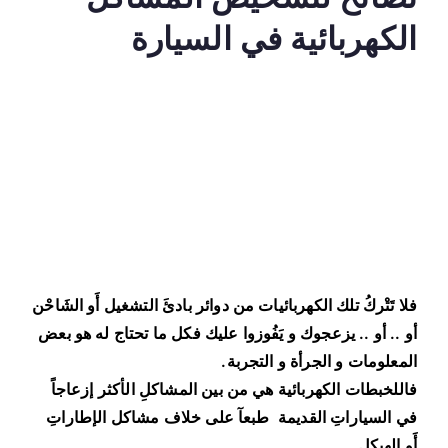
الكهربائية في السيارة
فلا تَتْركُ تلك الكهربائيات من دوائر بادئَ التشغيل أَو الشَاحْن
أو .. أو .. يزعجوك و يَفُوزوا عليك فكل ما تحتاج له هو بعض
المعلومات و الجرأة و التجربة.
فاللخبطات الكهربائية هي من بين المشاكلِ الأكثر إزعاجاً
في السياراتِ القديمة طبعآ على خلاف مشاكل الإطاراتِ
أَو الهيكلِ.