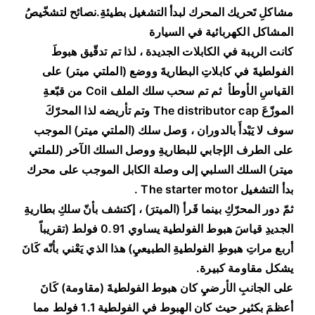
مشاكلِ تَحريك المحرك لبدأ التشغيل بطيئةِ.نصائح لتشخّيصُ
المشاكل الكهربائية في السيارة
كانت الريبة في الكابلات الجديدة ، لذا تم تدقّيق هبوطَ
الفولطيةَ في كابلاتِ البطاريةَ ووضع (الملتي ميتر) على
القياسِ الأوطأ ثم تم سحب سلك الملف Coil من قبّعةِ
الموزّعَ The distributor cap وتم تأريضه لذا المحرّكَ
سوف لا يَبْدأَ بالدوران ، وَصل سلك (الملتي ميتر) الموجب
على الطرف الإجابي للبطاريةِ ووصل السلك الآخر (للملتي
ميتر) السلك السلبي إلى وصلة الكابل الموجب على محرك
بدأ التشغيل The starter motor .
ثمّ دور المحرّكِ بينما قَرأ (الميترَ) ، إكتشف بأنّ سلكِ بطاريةِ
الجديدِ قياسَ هبوط الفولطية يساوي 0.91 فولط (تقريباً
أربع مراتِ هبوطِ الفولطيةِ الطبيعيِ) هذا الذي يَعْني بأنّه كَانَ
يشكل مقاومة كبيرة.
على الجانبِ الأرضيِ كان هبوط الفولطيةَ (مقاومة) كَانَ
أعظمَ بكثير حيث كان الهبوط في الفولطية 1.1 فولط مما