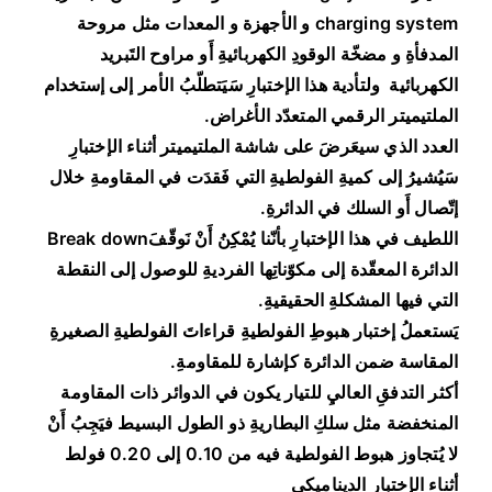
charging system و الأجهزة و المعدات مثل مروحة
المدفأةِ و مضخّة الوقودِ الكهربائيةِ أَو مراوح التَبريد
الكهربائية ولتأدية هذا الإختبارِ سَيَتطلّبُ الأمر إلى إستخدام
الملتيميتر الرقمي المتعدّد الأغراض.
العدد الذي سيعَرضَ على شاشة الملتيميتر أثناء الإختبارِ
سَيُشيرُ إلى كميةِ الفولطيةِ التي فَقدَت في المقاومةِ خلال
إتّصال أَو السلك في الدائرةِ.
اللطيف في هذا الإختبارِ بأنّنا يُمْكِنُ أَنْ نَوقّفَBreak down
الدائرة المعقّدة إلى مكوّناتِها الفرديةِ للوصول إلى النقطة
التي فيها المشكلةِ الحقيقيةِ.
يَستعملُ إختبار هبوطِ الفولطيةِ قراءاتَ الفولطيةِ الصغيرةِ
المقاسة ضمن الدائرة كإشارة للمقاومةِ.
أكثر التدفقِ العاليِ للتيار يكون في الدوائر ذات المقاومة
المنخفضة مثل سلكِ البطاريةِ ذو الطول البسيط فيَجِبُ أَنْ
لا يُتجاوز هبوط الفولطية فيه من 0.10 إلى 0.20 فولط
أثناء الإختبار الديناميكي