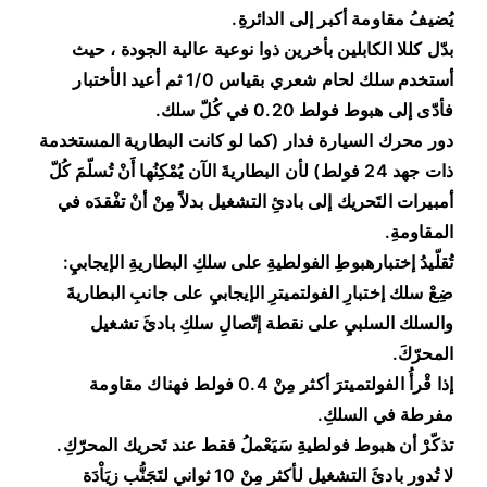
يُضيفُ مقاومة أكبر إلى الدائرةِ.
بدّل كللا الكابلين بأخرين ذوا نوعية عالية الجودة ، حيث
أستخدم سلك لحام شعري بقياس 1/0 ثم أعيد الأختبار
فأدّى إلى هبوط فولط 0.20 في كُلّ سلك.
دور محرك السيارة فدار (كما لو كانت البطارية المستخدمة
ذات جهد 24 فولط) لأن البطاريةَ الآن يُمْكِنُها أَنْ تُسلّمَ كُلّ
أمبيرات التَحريك إلى بادئِ التشغيل بدلاً مِنْ أنْ تفْقدَه في
المقاومةِ.
تُقلّيدُ إختبارهبوطِ الفولطيةِ على سلكِ البطاريةِ الإيجابيِ:
ضِعْ سلك إختبارِ الفولتميترِ الإيجابيِ على جانبِ البطاريةَ
والسلك السلبيِ على نقطة إتّصالِ سلكِ بادئَ تشغيل
المحرّكَ.
إذا قْرأُ الفولتميترَ أكثر مِنْ 0.4 فولط فهناك مقاومة
مفرطة في السلكِ.
تذكّرْ أن هبوط فولطيةِ سَيَعْملُ فقط عند تَحريك المحرّكِ.
لا تُدور بادئَ التشغيل لأكثر مِنْ 10 ثواني لتَجَنُّب زيَاْدَة