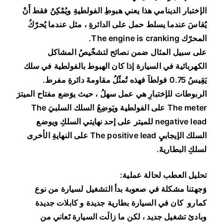
الإختبار الدينامي هذا يعني هبوطِ الفولطيةِ ويُمْكِنُ فقط أَنْ
يُقاسَ عندما يسلط حمل على الدائرةِ ، مثل عندما يُحرّكُ
المحرّك The engine is cranking.
على سبيل المثال ضمن نصائح لتشخّيصُ المشاكل
الكهربائية في السيارة إذا كان الهبوط بالفولطية في سلك
يَقِيسُ 0.75 فولطآ فهذه تُمثّلُ مقاومةَ دائرةِ مفرط.
الربوطات للإختبارِ هي عمل سهلُ ، حيث يوَضع مفتاح الميترَ
The meter على الفولطية ويَوضِعُ السلك السلبيَ The
negative lead للميتر على إحد نهايتي السلكِ ويوضع
السلك الإيجابيِ The positive lead على النهايةِ الأخرى
لسلكِ البطاريةَ.
تحليل العطب لحالة عملية:
وَجهتنا مشكلة في صعوبة بدأ التشغيل لسيارة من نوع
كمارو كان في السيارة بطارية جديدة و كابلات جديدة
وبادئ تشغيل جديد ، لكن ما زالَت السيارة تَعاني من