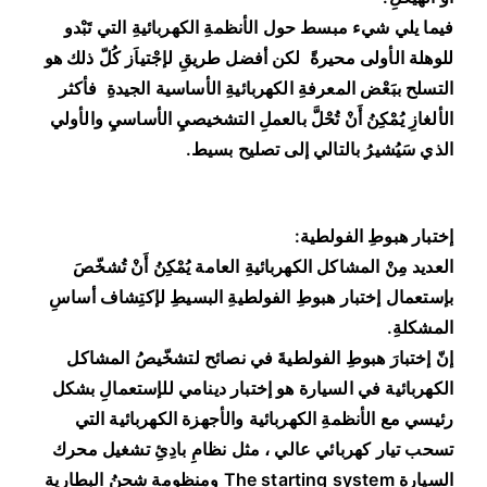
فيما يلي شيء مبسط حول الأنظمةِ الكهربائيةِ التي تَبْدو
للوهلة الأولى محيرةً لكن أفضل طريقِ لإجْتياَز كُلّ ذلك هو
التسلح ببَعْض المعرفةِ الكهربائيةِ الأساسية الجيدةِ فأكثر
الألغازِ يُمْكِنُ أَنْ تُحْلَّ بالعملِ التشخيصيِ الأساسيِ والأولي
الذي سَيُشيرُ بالتالي إلى تصليح بسيط.
إختبار هبوطِ الفولطية:
العديد مِنْ المشاكل الكهربائيةِ العامة يُمْكِنُ أَنْ تُشخّصَ
بإستعمال إختبار هبوطِ الفولطيةِ البسيطِ لإكتِشاف أساسِ
المشكلةِ.
إنّ إختبارَ هبوطِ الفولطيةَ في نصائح لتشخّيصُ المشاكل
الكهربائية في السيارة هو إختبار دينامي للإستعمالِ بشكل
رئيسي مع الأنظمةِ الكهربائية والأجهزة الكهربائية التي
تسحب تيار كهربائي عالي ، مثل نظامِ بادِئِ تشغيل محرك
السيارة The starting system ومنظومة شحنُ البطارية