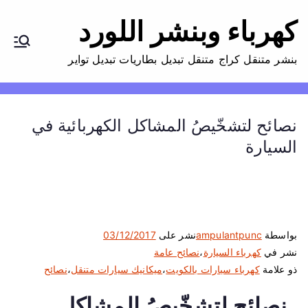
كهرباء وبنشر اللورد
بنشر متنقل كراج متنقل تبديل بطاريات تبديل تواير
نصائح لتشخّيصُ المشاكل الكهربائية في
السيارة
بواسطة
ampulantpunc
نشر على
03/12/2017
نشر في
كهرباء السيارة
،
نصائح عامة
ذو علامة
كهرباء سيارات بالكويت
،
ميكانيك سيارات متنقل
،
نصائح
نصائح لتشخّيصُ المشاكل