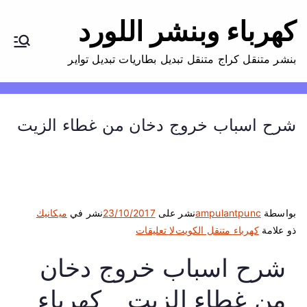
كهرباء وبنشر اللورد
بنشر متنقل كراج متنقل تبديل بطاريات تبديل تواير
شرح اسباب خروج دخان من غطاء الزيت
بواسطة
ampulantpunc
نشر على
23/10/2017
نشر في
ميكانيك
ع
ذو علامة
كهرباء متنقل الكويت
لا تعليقات
ل
شرح اسباب خروج دخان
ى
ش
من غطاء الزيت _ كهرباء
ر