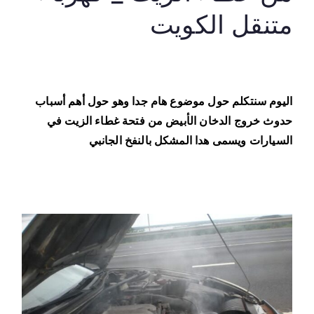
ح
متنقل الكويت
ا
س
ب
ا
ب
اليوم سنتكلم حول موضوع هام جدا وهو حول أهم أسباب
خ
حدوث خروج الدخان الأبيض من فتحة غطاء الزيت في
ر
السيارات ويسمى هدا المشكل بالنفخ الجانبي
و
ج
د
خ
ا
ن
م
ن
غ
ط