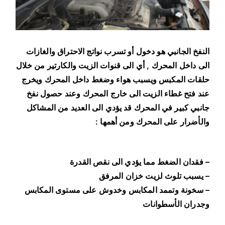
ا
ء
ا
ل
النفخ الجانبي هو دخول أو تسرب نواتج الاحتراق والغازات
ز
الى داخل المحرك , أي الى قنوات الزيت والكارتير من خلال
ي
حلقات المكبس ويسبب هواء وضغط داخل المحرك ويخرج
ت
عند فتح غطاء الزيت الى خارج المحرك وعند حصول نفخ
جانبي كبير في المحرك قد يؤدي الى العديد من المشاكل
والأضرار على المحرك ومن أهمها :
– فقدان الضغط مما يؤدي الى نقص القدرة
– يسبب تلوث لزيت خزان المرفق
– سخونة وتممد المكابس وخدوش على مستوى المكابس
وجدران الأسطوانات