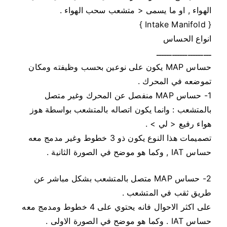
الهواء , او ما يسمى < متشعب سحب الهواء .
ق
ف
{ Intake Manifold }
ي
انواع الحساس
ا
ـــــــــــــــــــــ
ل
حساس MAP يكون على نوعين بحسب وظيفته ومكان
س
تموضعه في المحرك .
ي
1- حساس MAP منفصل عن المحرك وغير متصل
ا
بالمتشعب : وانما يكون اتصاله بالمتشعب بواسطة هوز
ر
هواء رفيع < لي > .
ة
تصميمات هذا النوع يكون ذو 3 خطوط وغير مدمج معه
حساس IAT , وكما هو موضح في الصورة الثانية .
2- حساس MAP متصل بالمتشعب بشكل مباشر عن
طريق ثقب في المتشعب .
على اكثر الاحوال فانه يحتوي على 4 خطوط ومدمج معه
حساس IAT . وكما هو موضح في الصورة الاولى .