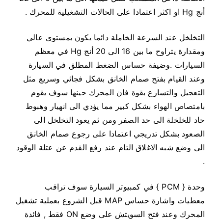
أنج Hg او اكثر اعتمادا على الحالات التشغيلية للمحرك .
التخلخل عند السرعة الخاملة دائما يكون بمستوى عالي
ومقدارة يتراوح ما بين 16 الى 20 أنج Hg في معظم
السيارات .
وضيفة حساس الضغط المطلق في السيارة
وعند القيام بفتح صمام الخانق بشكل فجائي وسريع مثل
التعجيل والتسارع بقوة فان المحرك حينها سوف يقوم
بامتصاص الهواء بشكل كبير مما يؤدي الى انهيار وهبوط
حاد للخلخلة الى حد الصفر ومن ثم يعود التخلخل الى
الصعود بشكل تدريجي اعتمادا على رجوع صمام الخانق
الى وضع شبه الاغلاق التام عند رفع القدم عن عتلة الوقود
.
وحدة { PCM } في كمبيوتر السيارة سوف تراقب
معطيات واشارة حساس MAP قبل الشروع بعملية تشغيل
المحرك وعند فتح السويتش على وضع ON فقط , فائدة