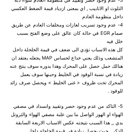
3- عدم وجود حصر وتقييد في منظومة العادم سواء دبة
التلوث او الانابيب , اي بمعنى ازدياد قيمة الضغط العكسي
داخل منظومة العادم
4- عدم وجود تسريب لغازات ومخلفات العادم عن طريق
صمام EGR في حالة كان عالق على وضع الفتح بسبب
خلل فيه
كل هذه الاسباب تؤدي الى ضعف في قيمة الخلخلة داخل
المتشعب وذلك يعني خداع لحساس MAP يجعله يعتقد ان
هنالك حمل حصل على المحرك وهذا بدوره سوف ينتج عنه
زيادة في نسبة الوقود في الخليط وحينها سوف يعمل
المحرك تحت ظروف < غنى الخليط > ويحصل صرف زائد
للوقود .
5- التاكد من عدم وجود حصر وتقييد وانسداد في مصفي
الهواء او الهوز الواصل ما بين علبة مصفي الهواء والثروتل
بدي ,, هذا السبب نتيجته عكس الاسباب الاربعة السابقة
الذكر , حيث يحصل زيادة في قيمة الخلخلة داخل