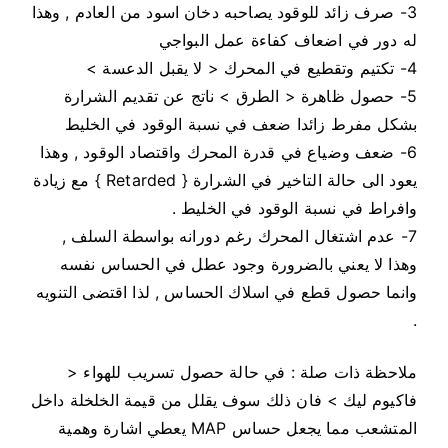
3- صرف زائد للوقود يصاحبه دخان اسود من العادم , وهذا
له دور في اضعاف كفاءة عمل البواجي
4- تكتيم وتقطيع في المحرك < لا يقبل الدعسة >
5- حصول ظاهرة < الطرق > ناتج عن تقديم الشرارة
بشكل مفرط زائدا ضعف في نسبة الوقود في الخليط
6- ضعف وضياع في قدرة المحرك واقتصاد الوقود , وهذا
يعود الى حالة التاخير في الشرارة { Retarded } مع زيادة
وافراط في نسبة الوقود في الخليط .
7- عدم اشتغال المحرك رغم دورانه بواسطة السلف ,
وهذا لا يعني بالضرورة وجود عطل في الحساس نفسه
وانما حصول قطع في اسلاك الحساس , لذا اقتضى التنويه
.
ملاحظة ذات صلة : في حالة حصول تسريب للهواء <
فاكيوم ليك > فان ذلك سوف يقلل من قيمة الخلخلة داخل
المتشعب مما يجعل حساس MAP يعطي اشارة وهمية