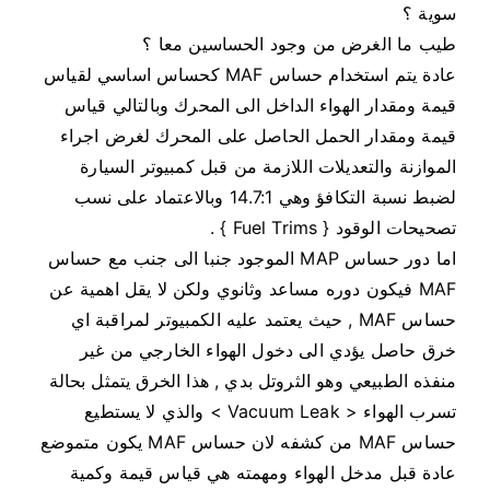
سوية ؟
طيب ما الغرض من وجود الحساسين معا ؟
عادة يتم استخدام حساس MAF كحساس اساسي لقياس
قيمة ومقدار الهواء الداخل الى المحرك وبالتالي قياس
قيمة ومقدار الحمل الحاصل على المحرك لغرض اجراء
الموازنة والتعديلات اللازمة من قبل كمبيوتر السيارة
لضبط نسبة التكافؤ وهي 14.7:1 وبالاعتماد على نسب
تصحيحات الوقود { Fuel Trims } .
اما دور حساس MAP الموجود جنبا الى جنب مع حساس
MAF فيكون دوره مساعد وثانوي ولكن لا يقل اهمية عن
حساس MAF , حيث يعتمد عليه الكمبيوتر لمراقبة اي
خرق حاصل يؤدي الى دخول الهواء الخارجي من غير
منفذه الطبيعي وهو الثروتل بدي , هذا الخرق يتمثل بحالة
تسرب الهواء < Vacuum Leak > والذي لا يستطيع
حساس MAF من كشفه لان حساس MAF يكون متموضع
عادة قبل مدخل الهواء ومهمته هي قياس قيمة وكمية