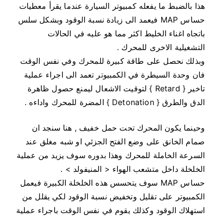
هذا بالضبط ما يفعله كمبيوتر السيارة عندما يقرأ معطيات
حساس MAP فيعمد الى زيادة نسبة الوقود وبشكل سلس
باتجاه اغناء الخليط اكثر مما هو عليه في الحالات
التشغيلية الاخرى للمحرك .
وبذلك نحصل على طاقة كبيرة للمحرك وفي نفس الوقت
فان وحدة السيطرة في الكمبيوتر تعمد الى اجراء عملية
تاخير { Retard } لتوقيت الاشعال ليمنع حصول ظاهرة
الدق والطرق { Detonation } المضرة للمحرك واداءه .
وحينما يكون المحرك تحت حمل خفيف , هنا سنجد ان
صمام الخانق على وضع الفتح الجزئي او شبه مغلق عند
السرعة الخاملة للمحرك وهذا بدوره سوف يزيد من عملية
الخلخلة داخل متشعب الهواء < المنيفولد > .
حساس MAP سوف يتحسس هذه الخلخلة الكبيرة فيعمل
الكمبيوتر على تقليل وتخفيض نسبة الوقود لكي يقلل من
استهلاك الوقود وكذلك يقوم في نفس الوقت باجراء عملية