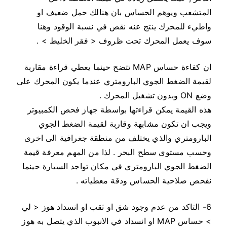
المتشعب ويوهم الحساس بان هنالك حمل ضعيف او
واطيء للمحرك ينتج عنه نقص في نسبة الوقود وهنا
سوف يعمل المحرك تحت ظروف < فقر الخليط > .
ان كفاءة حساس MAP تتضح حينما يعطي قراءة مقاربة
لقيمة الضغط الجوي البارومتري عندما يكون المحرك على
وضع ON وبدون تشغيل المحرك .
هذه القيمة يمكن قراءتها بواسطة جهاز فحص الكمبيوتر
ويجب ان تكون مشابهة وقاربة لقيمة الضغط الجوي
البارومتري والذي يختلف من منطقة جغرافية الى اخرى
وحسب مستوى سطح البحر . لذا من المهم معرفة قيمة
الضغط الجوي البارومتري في مكان تواجد السيارة حينما
نفحص صلاحية الحساس ودقة معطياته .
6- التاكد من عدم وجود شق او ثقب او انسداد هوز < لي
> حساس MAP او انسداد في الانبوب الذي يتصل به هوز