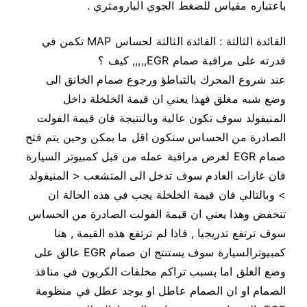
باعتباره مقياس للضغط الجوي البارومتري .
الفائدة الثالثة : الفائدة الثالثة لحساس MAP تكمن في
قدرته على مراقبة صمام EGR,,,,, كيف ؟
عند شروع المحرك بالتباطؤ ورجوع صمام الخانق الى
وضع شبه مغلق فهذا يعني ان قيمة الخلخلة داخل
المنيفولد سوف تكون عالية وبالنتيجة فان قيمة الفولت
الصادرة من الحساس ستكون اقل ما يمكن وحين يتم فتح
صمام EGR لغرض مراقبة عمله من قبل كمبيوتر السيارة
فان غازات العادم سوف تدخل الى المتشعب < المنيفولد
> وبالتالي فان قيمة الخلخلة يجب في هذه الحالة ان
تنخفض وهذا يعني ان قيمة الفولت الصادرة من الحساس
سوف ترتفع تدريجيا , فاذا لم ترتفع هذه القيمة , هنا
كمبيوترالسيارة سوف يستنتج ان صمام EGR عالق على
وضع الغلق اما بسبب تراكم مخلفات الكربون في منافذ
الصمام او ان الصمام عاطل او يوجد عطل في منظومة