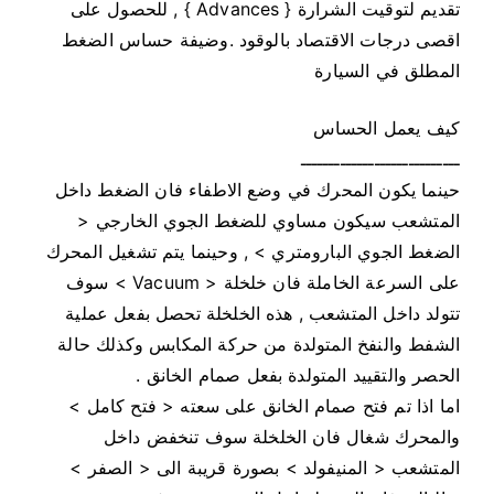
تقديم لتوقيت الشرارة { Advances } , للحصول على
اقصى درجات الاقتصاد بالوقود .وضيفة حساس الضغط
المطلق في السيارة
كيف يعمل الحساس
ــــــــــــــــــــــــــــ
حينما يكون المحرك في وضع الاطفاء فان الضغط داخل
المتشعب سيكون مساوي للضغط الجوي الخارجي <
الضغط الجوي البارومتري > , وحينما يتم تشغيل المحرك
على السرعة الخاملة فان خلخلة < Vacuum > سوف
تتولد داخل المتشعب , هذه الخلخلة تحصل بفعل عملية
الشفط والنفخ المتولدة من حركة المكابس وكذلك حالة
الحصر والتقييد المتولدة بفعل صمام الخانق .
اما اذا تم فتح صمام الخانق على سعته < فتح كامل >
والمحرك شغال فان الخلخلة سوف تنخفض داخل
المتشعب < المنيفولد > بصورة قريبة الى < الصفر >