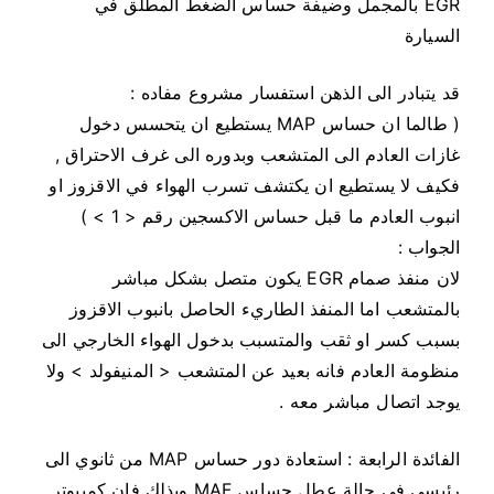
EGR بالمجمل وضيفة حساس الضغط المطلق في
السيارة
قد يتبادر الى الذهن استفسار مشروع مفاده :
( طالما ان حساس MAP يستطيع ان يتحسس دخول
غازات العادم الى المتشعب وبدوره الى غرف الاحتراق ,
فكيف لا يستطيع ان يكتشف تسرب الهواء في الاقزوز او
انبوب العادم ما قبل حساس الاكسجين رقم < 1 > )
الجواب :
لان منفذ صمام EGR يكون متصل بشكل مباشر
بالمتشعب اما المنفذ الطاريء الحاصل بانبوب الاقزوز
بسبب كسر او ثقب والمتسبب بدخول الهواء الخارجي الى
منظومة العادم فانه بعيد عن المتشعب < المنيفولد > ولا
يوجد اتصال مباشر معه .
الفائدة الرابعة : استعادة دور حساس MAP من ثانوي الى
رئيسي في حالة عطل حساس MAF وبذلك فان كمبيوتر