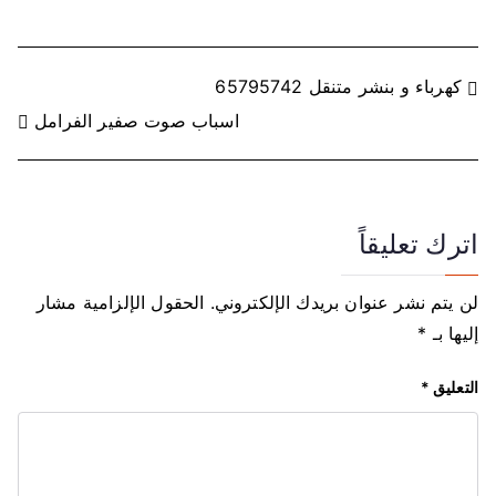
ت
كهرباء و بنشر متنقل 65795742
اسباب صوت صفير الفرامل
ص
فّ
ح
اترك تعليقاً
ا
لن يتم نشر عنوان بريدك الإلكتروني.
الحقول الإلزامية مشار
ل
إليها بـ
*
م
التعليق
*
ق
ا