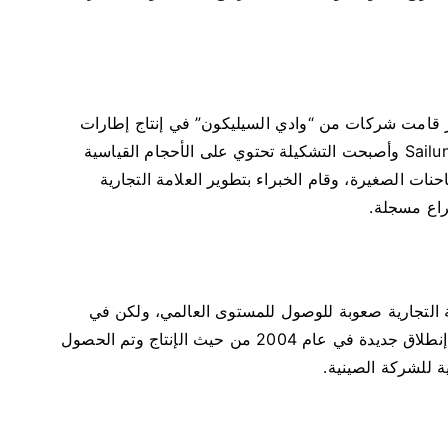
ام 2002 ففي بداية الأمر قامت شركات من “وادي السيليكون” في إنتاج إطارات
حديثة للإطارات كما شارك العديد من الخبراء في Sailun وأصبحت التشكيلة تحتوي على الأحجام القياسية
نات الصغيرة، وقام الخبراء بتطوير العلامة التجارية
ولكن واجهت العلامة التجارية صعوبة للوصول للمستوى العالمي، ولكن في
القرن الحادي والعشرين اختلف الامر فهناك نقطة إنطلاق جديدة في عام 2004 من حيث الإنتاج وتم الحصول