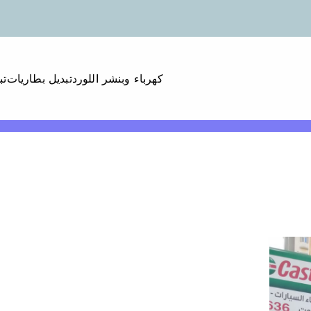
كهرباء وبنشر اللورد
تبديل بطاريات
تب