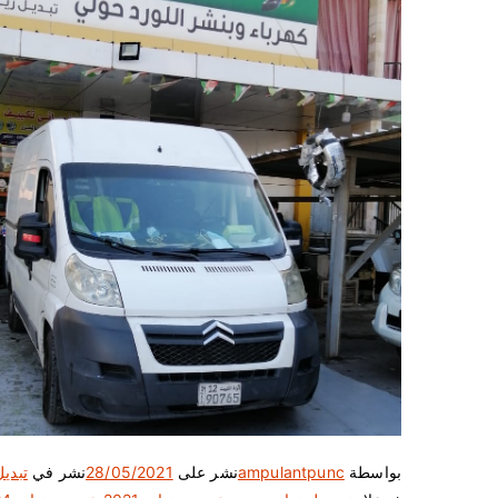
بواسطة
ampulantpunc
نشر على
28/05/2021
نشر في
تبديل