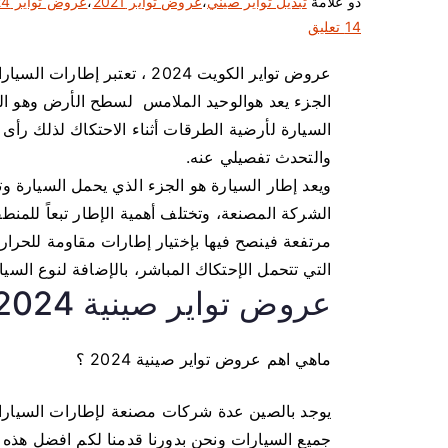
ذو علامة
تبديل تواير صيني
،
عروض تواير 2021
،
عروض تواير 2024
ع
14 تعليق
ل
عروض تواير الكويت 2024 ، تعتب
ى
الجزء يعد هوالوحيد الملامس لسطح الأرض وهو الج
ع
ر
السيارة لأرضية الطرقات أثناء الاحتكاك لذلك رأى
و
والتحدث تفصيلي عنه.
ض
ويعد إطار السيارة هو الجزء الذي يحمل السيارة و
ت
الشركة المصنعة، وتختلف أهمية الإطار تبعاً للمنط
و
مرتفعة فينصح فيها بإختيار إطارات مقاومة للحرار
ا
التي تتحمل الإحتكاك المباشر، بالإضافة لنوع السيار
ي
عروض تواير صينية 2024
ر
ا
ل
ماهي اهم عروض تواير صينية 2024 ؟
ك
و
يوجد بالصين عدة شركات مصنعة لإطارات السيارا
ي
جميع السيارات ونحن بدورنا قدمنا لكم افضل هذه ا