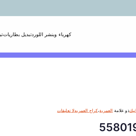
كهرباء وبنشر اللورد
تبديل بطاريات
تب
ع
نيك
ذو علامة
العمرية
،
كراج العمريه
لا تعليقات
ل
ى
ك