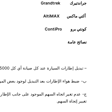
جراندتيرك
Grandtrek
ألتي ماكس
AltiMAX
كونتي برو
ContiPro
نصائح عامة
– تبديل إطارات السيارة عند كل صيانة أي كل 5000 كم أو كل 10000 كم على حسب نوعية الإطار .
ب- ضبط هواء الإطارات بعد التبديل لوجود بعض المود
ج- عدم تغير اتجاه السهم الموجود على جانب الإطا
تغيير إتجاة السهم.