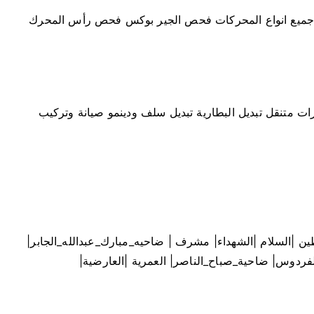
 جميع انواع المحركات فحص الجير بوكس فحص رأس المحرك
رات متنقل تبديل البطارية تبديل سلف ودينمو صيانة وتركيب
حطين |السلام |الشهداء| مشرف | ضاحيه_مبارك_عبدالله_الجابر|
الفردوس| ضاحية_صباح_الناصر| العمرية |العارضية|