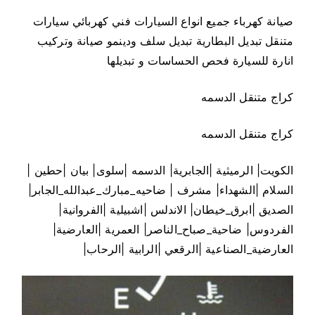
صيانة كهرباء جميع انواع السيارات فني كهربائي سيارات
متنقل تبديل البطارية تبديل سلف ودينمو صيانة وتركيب
انارة للسيارة فحص الحساسات و تبديلها
كراج متنقل الدسمه
كراج متنقل الدسمه
الكويت| الرميثية |الجابرية| الدسمه |سلوى| بيان |حطين |
السلام |الشهداء| مشرف | ضاحيه_مبارك_عبدالله_الجابر|
الصديق |ابرق_خيطان| الاندلس |اشبيلية |الفروانية|
الفردوس| ضاحية_صباح_الناصر| العمرية |العارضية|
العارضية_الصناعية |الرقعي |الرابية |الرحاب|