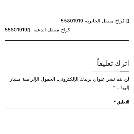
ت
كراج متنقل الجابريه 55801919
كراج متنقل الدعيه 55801919
ص
فّ
ح
اترك تعليقاً
ا
لن يتم نشر عنوان بريدك الإلكتروني.
الحقول الإلزامية مشار
ل
إليها بـ
*
م
التعليق
*
ق
ا