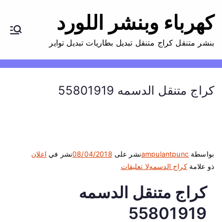
كهرباء وبنشر اللورد
بنشر متنقل كراج متنقل تبديل بطاريات تبديل تواير
كراج متنقل الدسمه 55801919
بواسطة
ampulantpunc
نشر على
08/04/2018
نشر في
اعلان
ع
ذو علامة
كراج الدسمه
لا تعليقات
ل
كراج متنقل الدسمه
ى
ك
55801919
ر