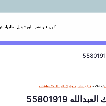
كهرباء وبنشر اللورد
تبديل بطاريات
تب
ع
ن
ذو علامة
كراج ضاحية مبارك العبدالله
لا تعليقات
ل
الله 55801919
ى
ك