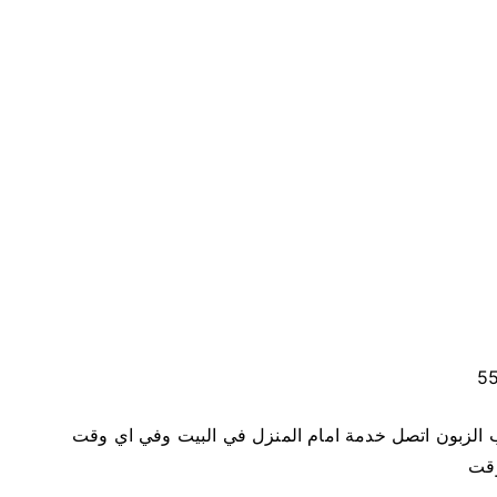
ا
ل
ع
ب
د
ا
ل
ل
ه
5
5
8
0
1
9
 الزبون اتصل خدمة امام المنزل في البيت وفي اي وقت
1
9
وقت