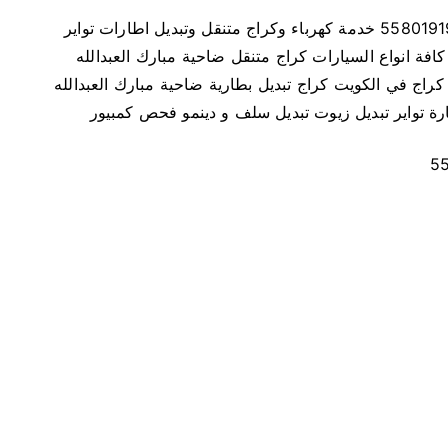
ر
كراج متنقل ضاحية مبارك العبدالله بالكويت اتصل 55801919 خدمة كهرباء وكراج متنقل وتبديل اطارات تواير
ا
فة انواع السيارات كراج متنقل ضاحية مبارك العبدالله
ج
راج في الكويت كراج تبديل بطارية ضاحية مبارك العبدالله
م
ارة تواير تبديل زيوت تبديل سلف و دينمو فحص كمبيور
ت
ن
ق
ل
ض
ا
ح
ي
ة
م
ب
ا
ر
ك