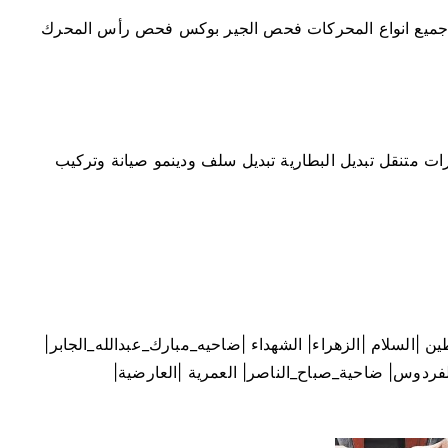
 جميع انواع المحركات فحص الجير بوكس فحص رأس المحرك
رات متنقل تبديل البطارية تبديل سلف ودينمو صيانة وتركيب
ن |السلام |الزهراء| الشهداء |ضاحيه_مبارك_عبدالله_الجابر|
الفردوس| ضاحية_صباح_الناصر| العمرية |العارضية|