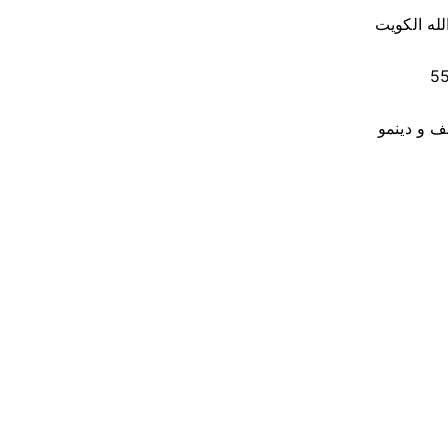
له الكويت
ف و دينمو