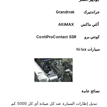
جراندتيرك
Grandtrek
ألتي ماكس
AltiMAX
كونتي برو
ContiProContact SSR
سيارات
hi lux
نصائح عامة
تبديل إطارات السيارة عند كل صيانة أي كل 5000 كم