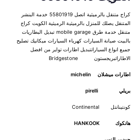
كراج متنقل بالرميثية اتصل 55801919 خدمة البنشر
المتنقل يصلك للمنزل بالرميثية الرميثية الكويت كراج
متنقل خدمة طرق mobile garage تبديل البطاريات
بالبيت صيانة السيارات كهرباء السيارات ميكانيك تصليح
جميع انواع السياراتتبديل اطارات تواير من افضل
الاطاراتبريجستون Bridgestone
اطارات ميشلان
michelin
بريلي
pirelli
كونتينانتل Continental
هانكوك
HANKOOK
جوديير النسر