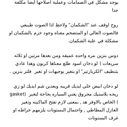
يوجد مشكل في الصمامات وعملية اصلاحها أيضا مكلفة
جدا
روح اوقف عند “الشكمان” ولاحظ اذا الصوت طبيعي
فالصوت العالي او المتضخم معناه وجود خرم بالشكمان او
مشكلة في علبة الشكمان.
دوس بنزين مره واحده عميقه ومن بعدها مرتين او ثلاثه
سريعات ) لو دخان اسود طلع معناها كربون وهذا عادي
بتنظيف “الكربارتير” او بتغير بوجيهات او تغير فلتر بنزين .
لو دخان ابيض خلي ايديك قريبه وبعدين شم ايديك لو زي
ريحه بلاستيك محروق يعني السياره بحاجة لتغير (gasket
) الخاص بالاوفر هد , بمعنى لازم تفتح الماكينه وتغير
العازل المطاطي , واحتمال البستونات يلزمهم خراطه او
غرف البستونات