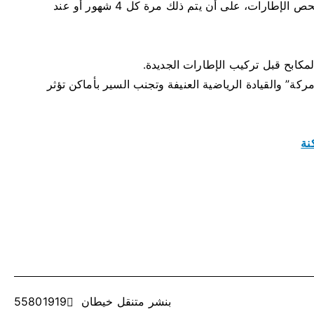
7- ينصح بفحص الإطار بانتظام، من قبل متخصص بفحص الإطارات، على أن يتم ذلك مرة كل 4 شهور أو عند
أمركة” والقيادة الرياضية العنيفة وتجنب السير بأماكن تؤثر
نة
بنشر متنقل خيطان 55801919