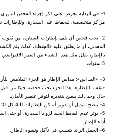
1- في البداية نحرص على ذكر إجراء الفحص الدوري 
مراكز متخصصة، للحفاظ على السيارة، وللإطارات 
2- يجب فحص أي تلف بإطارات السيارة، من ثقوب أو 
المعدني، أو ما يطلق عليه «الجنط»، كذلك يتم ال
بالإطار، تقلل مثل هذه الأشياء من العمر الافتراضي 
5 سنوات.
3- «المداس»: مداس الإطار هو الجزء الملامس لل
حال وجد ذلك ينصح بتغييره لتوفر عنصر الأمان.
4- ينصح بتبديل أو تدوير أماكن الإطارات الـ4 كل 10 آلاف كيلو مترًا تقريبًا.
5- يؤثر عدم الضبط الجيد لزوايا السيارة، أو حتى ا
أداء الإطار.
6- الحمل الزائد يتسبب في تآكل وتشوه الإطار.