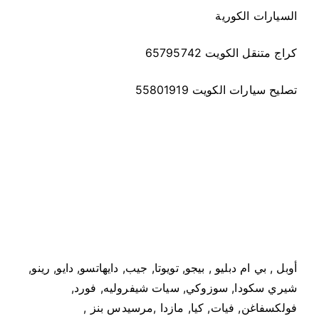
السيارات الكورية
كراج متنقل الكويت 65795742
تصليح سيارات الكويت 55801919
أوبل , بي ام دبليو , بيجو, تويوتا, جيب, دايهاتسو, دايو, رينو,
شيري سكودا, سوزوكي, سيات شيفروليه, فورد,
فولكسفاغن, فيات, كيا, مازدا ,مرسيدس بنز ,