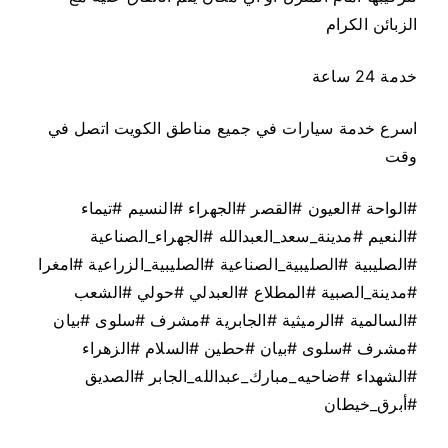
الزبائن الكرام
خدمة 24 ساعة
اسرع خدمة سيارات في جميع مناطق الكويت اتصل في
وقت
#الواحة #العيون #القصر #الجهراء #النسيم #تيماء
#النعيم #مدينة_سعد_العبدالله #الجهراء_الصناعية
#الصليبية #الصليبية_الصناعية #الصليبية_الزراعية #امغرا
#مدينة_الصبية #المطلاع #العبدلي #حولي #الشعب
#السالمية #الرميثية #الجابرية #مشرف #سلوى #بيان
#مشرف #سلوى #بيان #حطين #السلام #الزهراء
#الشهداء #ضاحيه_مبارك_عبدالله_الجابر #الصديق
#أبرق_خيطان