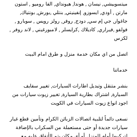
ميتسوبيشي, نيسان , هوندا, هيونداي, الفا روميو , استون
مارتن , أودي, ايسوزو, إنفينيتي, بنتلي ,بورش, بونتياك,
جاغوار, جي إم سي, دودج, روفر, رولز رویس , سوبارو ,
فولفو ,فيراري, كاديلاك ,كرايسلر , لامبورغيني , لاند روفر ,
لكزس
اتصل من اي مكان خدمة منزل و طرق امام البيت
خدماتنا
بنشر متنقل وتبديل اطارات السيارات, تغيير سفايف
السيارة, اشتراك بطارية السيارة, تغيير زيوت سيارات من
اجود انواع زيوت السيارات في الكويت
نسعى دائماً لتلبية اتصالات الزبائن الكرام وتأمين قطع غيار
سيارات جديدة أو حتى مستعملة من السكراب بالإضافة
لتركيبها أمام المنزل أو أي مكان يتم الأتفاق عليه مع