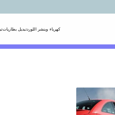
كهرباء وبنشر اللورد
تبديل بطاريات
تب