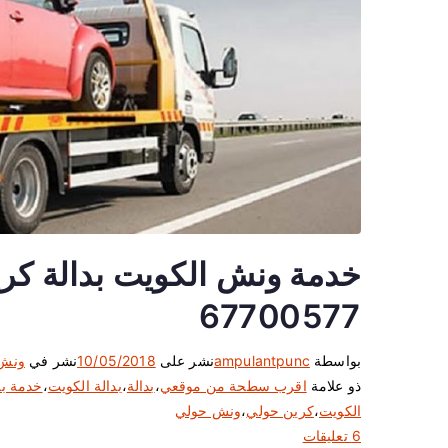
67700577
بواسطة
ampulantpunc
نشر على
10/05/2018
نشر في
ونش
ذو علامة
اقرب سطحة من موقعي
،
بدالة
،
بدالة الكويت
،
خدمة بد
الكويت
،
كرين حولي
،
ونش حولي
ع
6 تعليقات