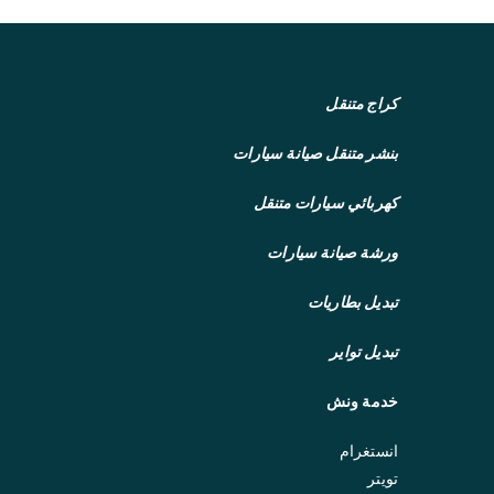
ل
ة
ك
ر
كراج متنقل
ي
بنشر متنقل
ن
صيانة سيارات
س
كهربائي سيارات متنقل
ط
ح
ورشة صيانة سيارات
ة
2
تبديل بطاريات
4
س
تبديل تواير
ا
خدمة ونش
ع
ة
انستغرام
6
تويتر
7