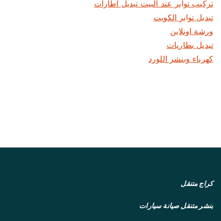
تركيب تواير عند البيت تبديل اطارات
تبديل تواير الكويت
ورشة اونلاين
تبديل بطاريات
كهرباء وبنشر اللورد
كراج متنقل
بنشر متنقل
صيانة سيارات