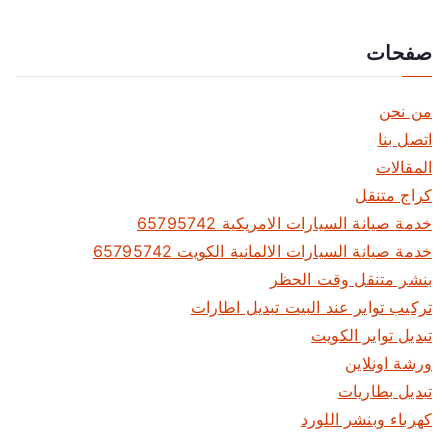
8
0
صفحات
1
9
من نحن
1
اتصل بنا
9
المقالات
كراج متنقل
خدمة صيانة السيارات الامريكية 65795742
خدمة صيانة السيارات الالمانية الكويت 65795742
بنشر متنقل وقت الحظر
تركيب تواير عند البيت تبديل اطارات
تبديل تواير الكويت
ورشة اونلاين
تبديل بطاريات
كهرباء وبنشر اللورد