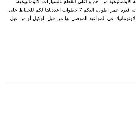
الاوتماتيكية من اهم و اغلى القطع بالسيارات الاتوماتييكية،
ى
ولذلك يجب الحفاظ عليه و اتخاذ اجراءات احترازية لمنحه فترة عمر اطول، اليكم 7 خطوات اعددناها لكم للحفاظ على
ن
ص
لاوتوماتيك في المواعيد الموصى بها من قبل الوكيل أو من قبل
ا
ئ
ح
ل
ل
ح
ف
ا
ظ
ع
ل
ى
ن
ا
ق