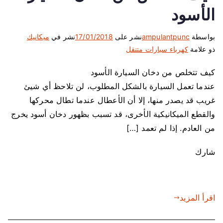
الأسود
بواسطة
ampulantpunc
نشر على
17/01/2018
نشر في
ميكانيك
ذو علامة
كهرباء سيارات متنقل
كيف تتخلص من دخان السيارة الأسود
عندما تعمل السيارة بالشكل المطلوب، لن تلاحظ أي شيئ
غريب قد يصدر منها، إلا أن الأعطال عندما تطال محركها
والقطع الميكانيكية الأخرى، قد تسبب بظهور دخان أسود يخرج
من العادم. إذا لم تعمد […]
شارك
اقرأ المزيد