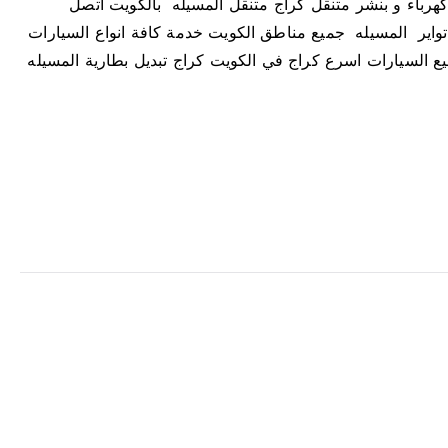
اسرع خدمة بالكويت كهرباء و بنشر متنقل كراج متنقل المسيله بالكويت اتصل
ى
ارات تواير المسيله جميع مناطق الكويت خدمة كافة انواع السيارات
ك
ر
ع السيارات اسرع كراج في الكويت كراج تبديل بطارية المسيله
ا
ج
م
ت
ن
ق
ل
ا
ل
م
س
ي
ل
ه
5