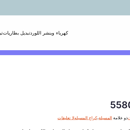
كهرباء وبنشر اللورد
تبديل بطاريات
تب
ع
ن
ذو علامة
المسيلة
،
كراج المسيله
لا تعليقات
ل