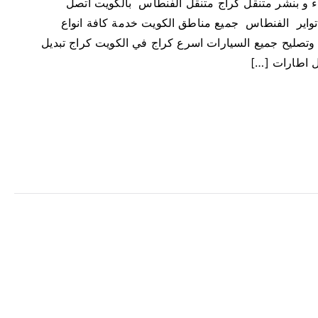
5 صيانة سيارات كهرباء و بنشر متنقل كراج متنقل الفنطاس بالكويت اتصل
ى
ارات تواير الفنطاس جميع مناطق الكويت خدمة كافة انواع
ك
ر
وتصليح جميع السيارات اسرع كراج في الكويت كراج تبديل
ا
ل اطارات […]
ج
م
ت
ن
ق
ل
ا
ل
ف
ن
ط
ا
س
5