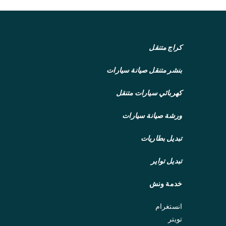
ل
ة
ك
ر
كراج متنقل
ي
بنشر متنقل
ن
صيانة سيارات
س
كهربائي سيارات متنقل
ط
ح
ورشة صيانة سيارات
ة
2
تبديل بطاريات
4
س
تبديل تواير
ا
خدمة ونش
ع
ة
انستغرام
6
تويتر
7