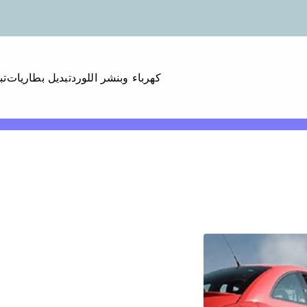
كهرباء وبنشر اللورد
تبديل بطاريات
تب