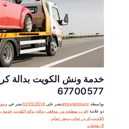
67700577
بواسطة
ampulantpunc
نشر على
10/05/2018
نشر في
ونش
ذو علامة
اقرب سطحة من موقعي
،
بدالة
،
بدالة الكويت
،
خدمة بد
الكويت
،
كرين حولي
،
ونش حولي
ع
6 تعليقات