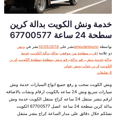
خدمة ونش الكويت بدالة كرين
سطحة 24 ساعة 67700577
بواسطة
ampulantpunc
نشر على
10/05/2018
نشر في
ونش
ذو علامة
اقرب سطحة من موقعي
،
بدالة
،
بدالة الكويت
،
خدمة
بداله
،
خدمة ونش
،
رقم بدالة
،
رقم ونش
،
سطحة
،
سطحة الكويت
،
كرين
الكويت
،
كرين حولي
،
ونش حولي
ع
6 تعليقات
ل
ونش الكويت سحب و رفع جميع انواع السيارات خدمة ونش
ى
سيارات سريع ونش 24 ساعه بالكويت ارقام ونشات بالاضافة
خ
د
لرقم بنشر متنقل 24 ساعه كراج متنقل الكويت خدمة ونش
م
بدالة كرين سطحة 24 ساعة اتصل 67700577 الكويت
ة
نصلكم خلال دقائق على مدار الساعة كراج بنشر متنقل