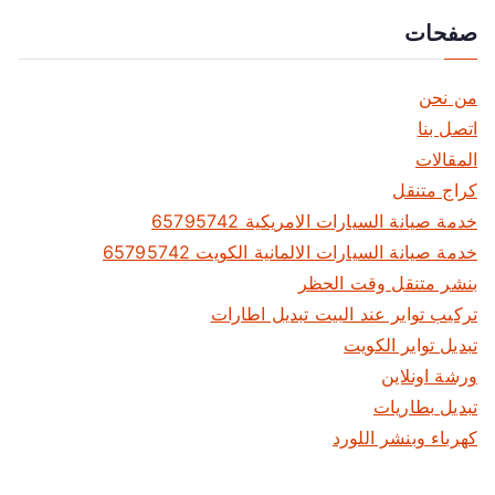
س
صفحات
ط
ح
ة
من نحن
2
اتصل بنا
4
المقالات
س
كراج متنقل
ا
خدمة صيانة السيارات الامريكية 65795742
ع
خدمة صيانة السيارات الالمانية الكويت 65795742
ة
بنشر متنقل وقت الحظر
6
7
تركيب تواير عند البيت تبديل اطارات
7
تبديل تواير الكويت
0
ورشة اونلاين
0
تبديل بطاريات
5
كهرباء وبنشر اللورد
7
7