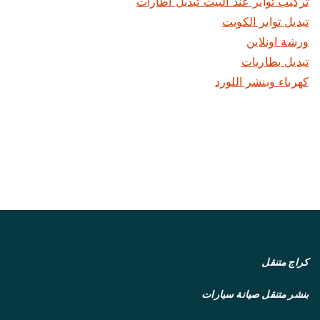
تركيب تواير عند البيت تبديل اطارات
تبديل تواير الكويت
ورشة اونلاين
تبديل بطاريات
كهرباء وبنشر اللورد
كراج متنقل
بنشر متنقل
صيانة سيارات