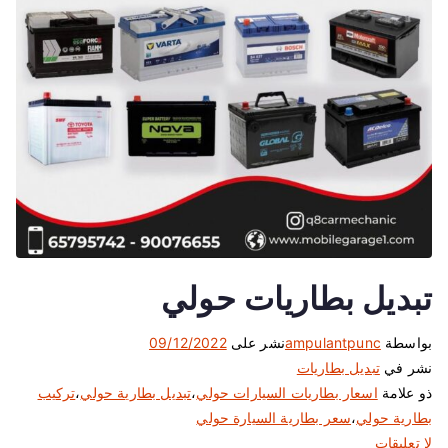
تبديل بطاريات حولي
بواسطة
ampulantpunc
نشر على
09/12/2022
نشر في
تبديل بطاريات
ذو علامة
اسعار بطاريات السيارات حولي
،
تبديل بطارية حولي
،
تركيب
بطارية حولي
،
سعر بطارية السيارة حولي
ع
لا تعليقات