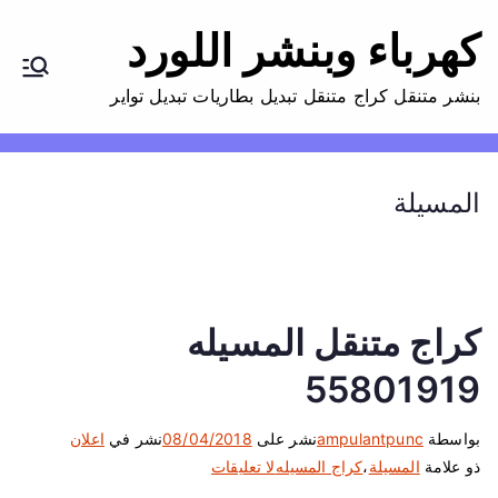
كهرباء وبنشر اللورد
بنشر متنقل كراج متنقل تبديل بطاريات تبديل تواير
المسيلة
كراج متنقل المسيله
55801919
بواسطة
ampulantpunc
نشر على
08/04/2018
نشر في
اعلان
ع
ذو علامة
المسيلة
،
كراج المسيله
لا تعليقات
ل